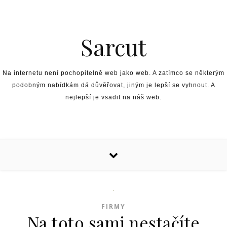
Skip to content
Sarcut
Na internetu není pochopitelně web jako web. A zatímco se některým
podobným nabídkám dá důvěřovat, jiným je lepší se vyhnout. A
nejlepší je vsadit na náš web.
FIRMY
Na toto sami nestačíte