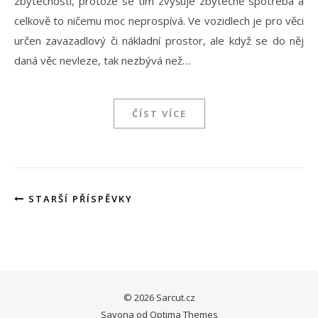
zbytečnosti, protože se tím zvyšuje zbytečně spotřeba a
celkově to ničemu moc neprospívá. Ve vozidlech je pro věci
určen zavazadlový či nákladní prostor, ale když se do něj
daná věc nevleze, tak nezbývá než…
ČÍST VÍCE
STARŠÍ PŘÍSPĚVKY
© 2026 Sarcut.cz
Savona od
Optima Themes