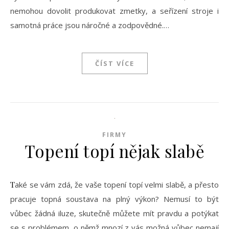
nemohou dovolit produkovat zmetky, a seřízení stroje i
samotná práce jsou náročné a zodpovědné.…
ČÍST VÍCE
FIRMY
Topení topí nějak slabě
Také se vám zdá, že vaše topení topí velmi slabě, a přesto
pracuje topná soustava na plný výkon? Nemusí to být
vůbec žádná iluze, skutečně můžete mít pravdu a potýkat
se s problémem, o němž mnozí z vás možná vůbec nemají