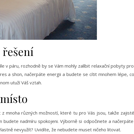
 řešení
víle v páru, rozhodně by se Vám mohly
zalíbit relaxační pobyty pr
es a shon, načerpáte energii a budete se cítit mnohem lépe, což
enom utuží Váš vztah.
 místo
t z mnoha různých možností, které tu pro Vás jsou, takže zajist
budete nadmíru spokojeni. Výborně si odpočinete a načerpáte s
lastně nevyužít? Uvidíte, že nebudete muset ničeho litovat.