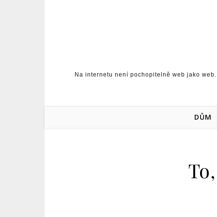
Skip to content
Na internetu není pochopitelně web jako web.
DŮM
To,