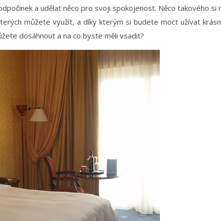
i odpočinek a udělat něco pro svoji spokojenost. Něco takového si n
terých můžete využít, a díky kterým si budete moct užívat krásn
žete dosáhnout a na co byste měli vsadit?