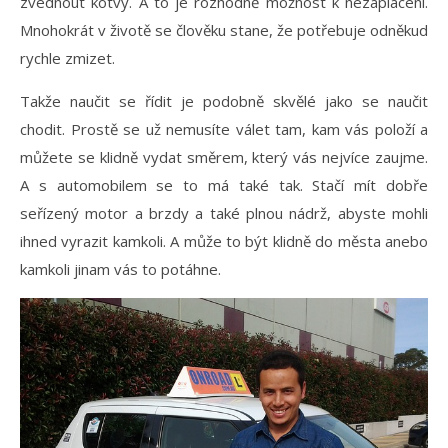
zvednout kotvy. A to je rozhodně možnost k nezaplacení.
Mnohokrát v životě se člověku stane, že potřebuje odněkud
rychle zmizet.
Takže naučit se řídit je podobně skvělé jako se naučit
chodit. Prostě se už nemusíte válet tam, kam vás položí a
můžete se klidně vydat směrem, který vás nejvíce zaujme.
A s automobilem se to má také tak. Stačí mít dobře
seřízený motor a brzdy a také plnou nádrž, abyste mohli
ihned vyrazit kamkoli. A může to být klidně do města anebo
kamkoli jinam vás to potáhne.