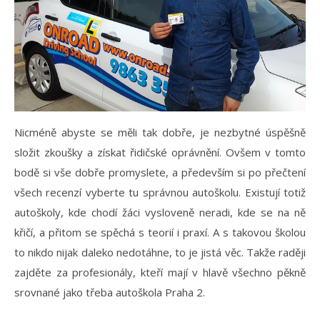
Nicméně abyste se měli tak dobře, je nezbytné úspěšně
složit zkoušky a získat řidičské oprávnění. Ovšem v tomto
bodě si vše dobře promyslete, a především si po přečtení
všech recenzí vyberte tu správnou autoškolu. Existují totiž
autoškoly, kde chodí žáci vysloveně neradi, kde se na ně
křičí, a přitom se spěchá s teorií i praxí. A s takovou školou
to nikdo nijak daleko nedotáhne, to je jistá věc. Takže raději
zajděte za profesionály, kteří mají v hlavě všechno pěkně
srovnané jako třeba
autoškola Praha 2
.