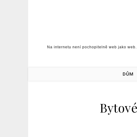
Skip to content
Na internetu není pochopitelně web jako web.
DŮM
Bytové