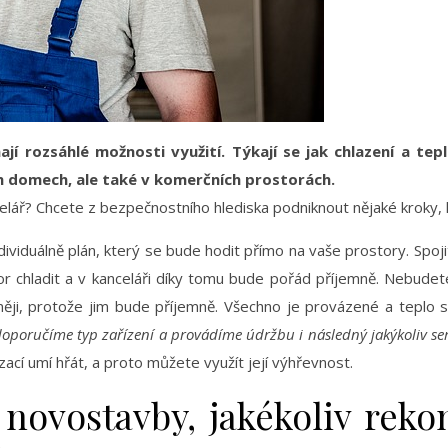
í rozsáhlé možnosti využití. Týkají se jak chlazení a te
h domech, ale také v komerčních prostorách.
celář? Chcete z bezpečnostního hlediska podniknout nějaké kroky
ividuálně plán, který se bude hodit přímo na vaše prostory. Spojit
 chladit a v kanceláři díky tomu bude pořád příjemně. Nebudete 
něji, protože jim bude příjemně. Všechno je provázené a teplo 
 doporučíme typ zařízení a provádíme údržbu i následný jakýkoliv ser
zací umí hřát, a proto můžete využít její výhřevnost.
ovostavby, jakékoliv reko