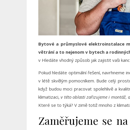
Bytové a průmyslové elektroinstalace maj
větrání a to nejenom v bytech a rodinnýc
v Hledáte vhodný způsob jak zajistit vaši kan
Pokud hledáte optimální řešení, navrhneme ind
v létě skvělým pomocníkem. Bude celý prostor
když budou moci pracovat spolehlivě a kvalit
klimatizaci,
v této oblasti zařizujeme i montáž,
Které se to týká? V zimě totiž mnoho z klimati
Zaměřujeme se na n