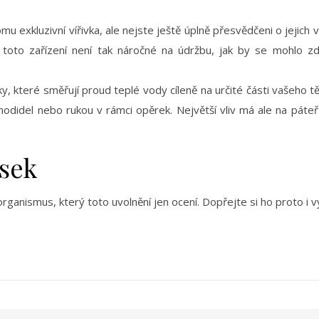
mu exkluzivní vířivka, ale nejste ještě úplně přesvědčeni o jejich 
toto zařízení není tak náročné na údržbu, jak by se mohlo zd
y, které směřují proud teplé vody cíleně na určité části vašeho tě
chodidel nebo rukou v rámci opěrek. Největší vliv má ale na páteř
sek
ganismus, který toto uvolnění jen ocení. Dopřejte si ho proto i v