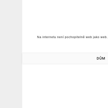
Skip to content
Na internetu není pochopitelně web jako web.
DŮM