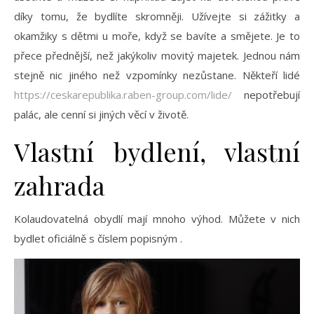
díky tomu, že bydlíte skromněji. Užívejte si zážitky a
okamžiky s dětmi u moře, když se bavíte a smějete. Je to
přece přednější, než jakýkoliv movitý majetek. Jednou nám
stejně nic jiného než vzpomínky nezůstane. Někteří lidé
https://ceskarepublika.raben-group.com/lide/
nepotřebují
palác, ale cenní si jiných věcí v životě.
Vlastní bydlení, vlastní
zahrada
Kolaudovatelná obydlí mají mnoho výhod. Můžete v nich
bydlet oficiálně s číslem popisným
.