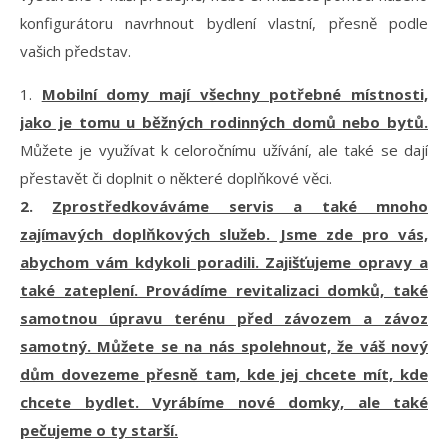
konfigurátoru navrhnout bydlení vlastní, přesně podle
vašich představ.
1.
Mobilní domy mají všechny potřebné místnosti,
jako je tomu u běžných rodinných domů nebo bytů.
Můžete je využívat k celoročnímu užívání, ale také se dají
přestavět či doplnit o některé doplňkové věci.
2.
Zprostředkováváme servis a také mnoho
zajímavých doplňkových služeb. Jsme zde pro vás,
abychom vám kdykoli poradili. Zajišťujeme opravy a
také zateplení. Provádíme revitalizaci domků, také
samotnou úpravu terénu před závozem a závoz
samotný. Můžete se na nás spolehnout, že váš nový
dům dovezeme přesně tam, kde jej chcete mít, kde
chcete bydlet. Vyrábíme nové domky, ale také
pečujeme o ty starší.