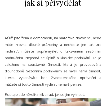
jak si přivydělat
Ať už jste žena v domácnosti, na mateřské dovolené, nebo
máte zrovna dlouhé prázdniny a nechcete jen tak „nic
nedělat“, můžete popřemýšlet o takzvaném sezónním
podnikáním. Nejedná se úplně o klasické podnikání. To je
založeno na soustavné činnosti, která je provozována
dlouhodobě. Sezónním podnikáním se myslí náhlá činnost,
kterou vykonáváte bez živnostenského oprávnění a
můžete si touto činností vydělat nemalé peníze.
Existuje zde několik rizik a rad, jak se jim vyhnout.