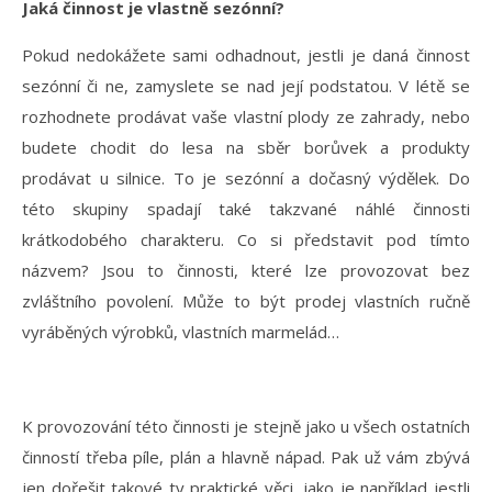
Jaká činnost je vlastně sezónní?
Pokud nedokážete sami odhadnout, jestli je daná činnost
sezónní či ne, zamyslete se nad její podstatou. V létě se
rozhodnete prodávat vaše vlastní plody ze zahrady, nebo
budete chodit do lesa na sběr borůvek a produkty
prodávat u silnice. To je sezónní a dočasný výdělek. Do
této skupiny spadají také takzvané náhlé činnosti
krátkodobého charakteru. Co si představit pod tímto
názvem? Jsou to činnosti, které lze provozovat bez
zvláštního povolení. Může to být prodej vlastních ručně
vyráběných výrobků, vlastních marmelád…
K provozování této činnosti je stejně jako u všech ostatních
činností třeba píle, plán a hlavně nápad. Pak už vám zbývá
jen dořešit takové ty praktické věci, jako je například jestli