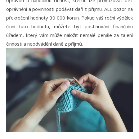
opravdu o nahodilou činnost, kterou lze provozovat bez
oprávnění a povinnosti podávat daň z přijmu. ALE pozor na
překročení hodnoty 30 000 korun. Pokud váš roční výdělek
činní tuto hodnotu, můžete být postihování finančním
úřadem, který vám může naložit nemalé penále za tajení
činnosti a neodvádění daně z příjmů.