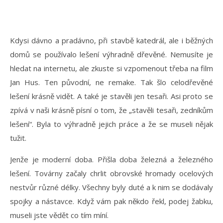
Kdysi dávno a pradávno, při stavbě katedrál, ale i běžných
domů se používalo lešení výhradně dřevěné. Nemusíte je
hledat na internetu, ale zkuste si vzpomenout třeba na film
Jan Hus. Ten původní, ne remake. Tak šlo celodřevěné
lešení krásně vidět. A také je stavěli jen tesaři. Asi proto se
zpívá v naši krásně písní o tom, že „stavěli tesaři, zedníkům
lešení“. Byla to výhradně jejich práce a že se museli nějak
tužit.
Jenže je moderní doba. Přišla doba železná a železného
lešení. Továrny začaly chrlit obrovské hromady ocelových
nestvůr různé délky. Všechny byly duté a k nim se dodávaly
spojky a nástavce. Když vám pak někdo řekl, podej žabku,
museli jste vědět co tím míní.