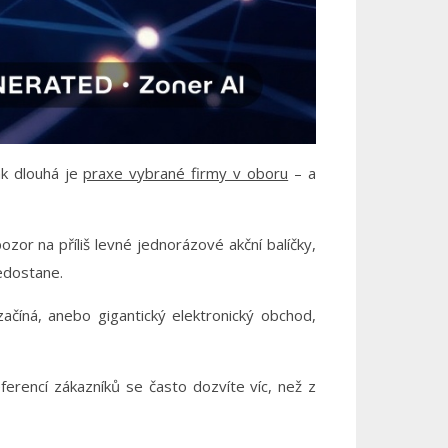
jak dlouhá je
praxe vybrané firmy v oboru
– a
pozor na příliš levné jednorázové akční balíčky,
edostane.
ačíná, anebo gigantický elektronický obchod,
referencí zákazníků se často dozvíte víc, než z