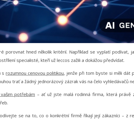
é porovnat hned několik kritérií. Například se vyplatí podívat, 
ílení specialisté, kteří už leccos zažili a dokážou předvídat.
u s
rozumnou cenovou politikou
, jenže při tom byste si měli dát 
ouhou trať a žádný jednorázový zázrak vás na čelo vyhledávačů n
u vašim potřebám
– ať už jste malá rodinná firma, která právě z
řeb.
dívejte se na to, co o konkrétní firmě říkají její zákazníci – z 
.