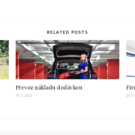
RELATED POSTS
Převoz nákladu dodávkou
Fir
19. 6. 2023
26. 8