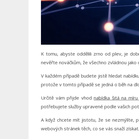
K tomu, abyste oddělili zrno od plev, je dobr
nevěřte nováčkům, že všechno zvládnou jako ostř
V každém případě budete jistě hledat nabídk
protože v tomto případě se jedná o běh na dl
Určitě vám přijde vhod
nabídka šitá na mír
potřebujete služby upravené podle vašich pot
A když chcete mít jistotu, že se nezmýlíte, po
webových stránek těch, co se vás snaží získat