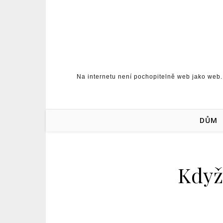
Skip to content
Na internetu není pochopitelně web jako web.
DŮM
Když