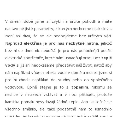
V dnešní době jsme si zvykli na určité pohodlí a máte
nastavené jisté parametry, z kterých nechceme nijak slevit.
Není ani divu, že se ale neobejdeme bez určitých věcí.
Například
elektřina je pro nás nezbytně nutná
, jelikož
bez ní se dnes nic neudělá. Je pro nás pohodlnější použít
elektrické spotřebiče, které nám usnadňují práci. Bez
teplé
vody
si již ani nedokážeme představit náš život, natož aby
nám například vůbec netekla voda v domě a museli jsme si
pro ni chodit například do studny nebo do společného
vodovodu. Úplně stejné je to s
topením
. Nikomu se
nechce v mrazech vstávat a v noci přitápět, protože
kamínka pomalu nevydávají žádné teplo. Ano skutečně se
všechno změnilo, ale také podstatně nám to usnadnilo
práci. Jen jednu věc si musíme vždycky ještě zařídit sami a